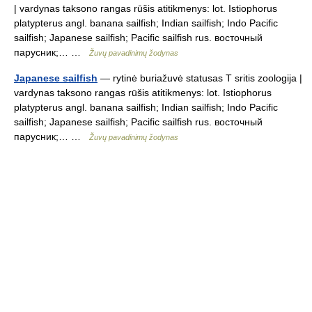
| vardynas taksono rangas rūšis atitikmenys: lot. Istiophorus
platypterus angl. banana sailfish; Indian sailfish; Indo Pacific
sailfish; Japanese sailfish; Pacific sailfish rus. восточный
парусник;… …
Žuvų pavadinimų žodynas
Japanese sailfish
— rytinė buriažuvė statusas T sritis zoologija |
vardynas taksono rangas rūšis atitikmenys: lot. Istiophorus
platypterus angl. banana sailfish; Indian sailfish; Indo Pacific
sailfish; Japanese sailfish; Pacific sailfish rus. восточный
парусник;… …
Žuvų pavadinimų žodynas