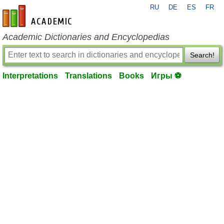
RU
DE
ES
FR
en-academic.com
Academic Dictionaries and Encyclopedias
Search!
Interpretations
Translations
Books
Игры ⚽