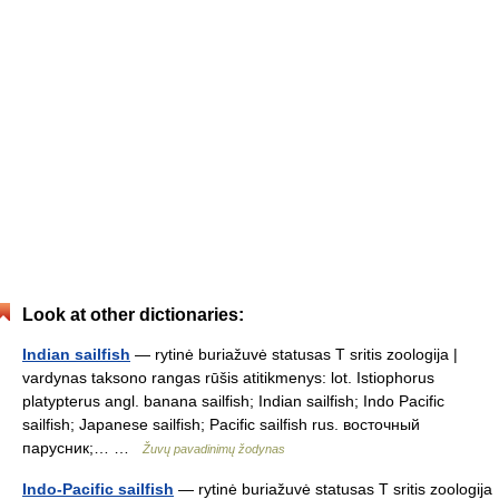
Look at other dictionaries:
Indian sailfish
— rytinė buriažuvė statusas T sritis zoologija |
vardynas taksono rangas rūšis atitikmenys: lot. Istiophorus
platypterus angl. banana sailfish; Indian sailfish; Indo Pacific
sailfish; Japanese sailfish; Pacific sailfish rus. восточный
парусник;… …
Žuvų pavadinimų žodynas
Indo-Pacific sailfish
— rytinė buriažuvė statusas T sritis zoologija