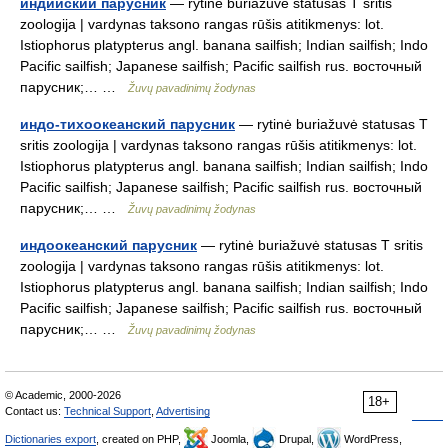
индийский парусник
— rytinė buriažuvė statusas T sritis
zoologija | vardynas taksono rangas rūšis atitikmenys: lot.
Istiophorus platypterus angl. banana sailfish; Indian sailfish; Indo
Pacific sailfish; Japanese sailfish; Pacific sailfish rus. восточный
парусник;… …
Žuvų pavadinimų žodynas
индо-тихоокеанский парусник
— rytinė buriažuvė statusas T
sritis zoologija | vardynas taksono rangas rūšis atitikmenys: lot.
Istiophorus platypterus angl. banana sailfish; Indian sailfish; Indo
Pacific sailfish; Japanese sailfish; Pacific sailfish rus. восточный
парусник;… …
Žuvų pavadinimų žodynas
индоокеанский парусник
— rytinė buriažuvė statusas T sritis
zoologija | vardynas taksono rangas rūšis atitikmenys: lot.
Istiophorus platypterus angl. banana sailfish; Indian sailfish; Indo
Pacific sailfish; Japanese sailfish; Pacific sailfish rus. восточный
парусник;… …
Žuvų pavadinimų žodynas
© Academic, 2000-2026
18+
Contact us:
Technical Support
,
Advertising
Dictionaries export
, created on PHP,
Joomla,
Drupal,
WordPress,