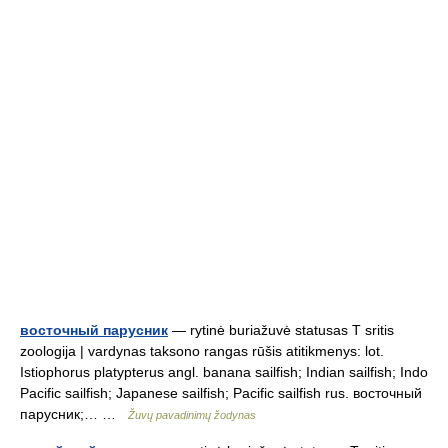
восточный парусник
— rytinė buriažuvė statusas T sritis
zoologija | vardynas taksono rangas rūšis atitikmenys: lot.
Istiophorus platypterus angl. banana sailfish; Indian sailfish; Indo
Pacific sailfish; Japanese sailfish; Pacific sailfish rus. восточный
парусник;… …
Žuvų pavadinimų žodynas