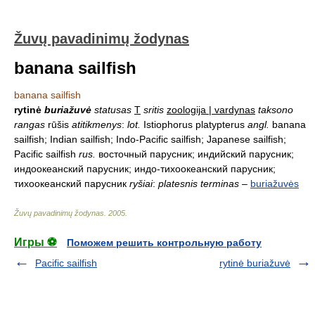
Žuvų pavadinimų žodynas
banana sailfish
banana sailfish
rytinė
buriažuvė
statusas
T
sritis
zoologija | vardynas
taksono
rangas
rūšis
atitikmenys
:
lot.
Istiophorus platypterus
angl.
banana
sailfish; Indian sailfish; Indo-Pacific sailfish; Japanese sailfish;
Pacific sailfish
rus.
восточный парусник; индийский парусник;
индоокеанский парусник; индо-тихоокеанский парусник;
тихоокеанский парусник
ryšiai
:
platesnis terminas
–
buriažuvės
Žuvų pavadinimų žodynas
.
2005
.
Игры ⚽
Поможем решить контрольную работу
Pacific sailfish
rytinė buriažuvė